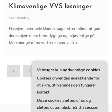
Klimavenlige VVS løsninger
3 Min Reading
Husejere over hele kloden søger efter måder at gøre
deres hjem mere bæredygtige og miljøvenlige på.
Men mange af os ved ikke, hvor vi skal
Vi bruger kun nødvendige cookies
1
2
3
4
5
Cookies anvendes udelukkende for
6
at sikre, at hjemmesiden fungerer
korrekt.
Disse cookies sættes af os og
slettes automatisk, når din session